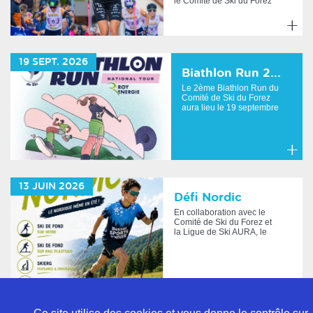
le Comité de Ski du Forez
organisent cette a...
En
savoir
19
SEPT.
2026
plus
Biathlon Run 2...
Le 2ème Biathlon Run du
Comité de Ski du Forez
aura lieu le 19 septembre
au BessatTélécharger l'a...
En
savoir
13
JUIN
2026
plus
Défi Nordic
En collaboration avec le
Comité de Ski du Forez et
la Ligue de Ski AURA, le
BSH organise une mati...
En
savoir