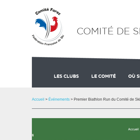
Panneau de gestion des cookies
COMITÉ DE S
LES CLUBS
LE COMITÉ
OÙ S
ADHÉSION
COMMISSION FORMA
STAT
Accueil
>
Événements
> Premier Biathlon Run du Comité de Sk