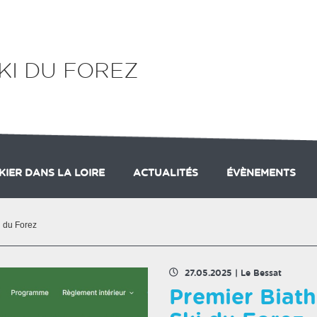
KI DU FOREZ
KIER DANS LA LOIRE
ACTUALITÉS
ÉVÈNEMENTS
TION
ION DE CHALMAZEL
ORGANIGRAMME
DOMAINE NORDIQUE DES MONTS D
EDITORIAL
COMMISSIO
i du Forez
27.05.2025
|
Le Bessat
Premier Biat