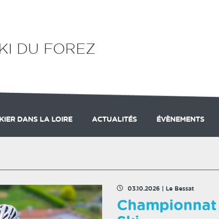
KI DU FOREZ
KIER DANS LA LOIRE
ACTUALITÉS
ÉVÈNEMENTS
TION
ION DE CHALMAZEL
ORGANIGRAMME
DOMAINE NORDIQUE DES MONTS D
EDITORIAL
COMMISSIO
03.10.2026
|
Le Bessat
Championnat 