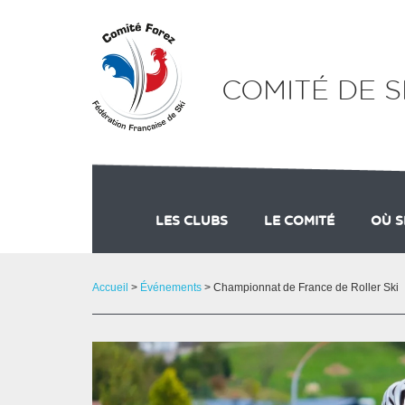
Panneau de gestion des cookies
COMITÉ DE S
LES CLUBS
LE COMITÉ
OÙ S
ADHÉSION
COMMISSION FORMA
STAT
Accueil
>
Événements
> Championnat de France de Roller Ski