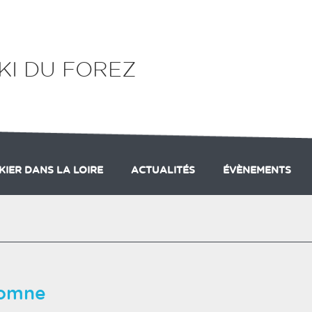
KI DU FOREZ
KIER DANS LA LOIRE
ACTUALITÉS
ÉVÈNEMENTS
TION
ION DE CHALMAZEL
ORGANIGRAMME
DOMAINE NORDIQUE DES MONTS D
EDITORIAL
COMMISSIO
tomne